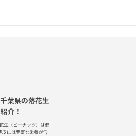
い千葉県の落花生
を紹介！
落花生（ピーナッツ）は健
薄皮には豊富な栄養が含